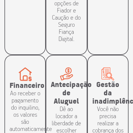
opções de
Fiador e
Caução e do
Seguro
Fiança
Digital.
Antecipação
Gestão
Financeiro
de
da
Ao receber o
pagamento
Aluguel
inadimplênc
do inquilino,
Dê ao
Você não
os valores
locador a
precisa
são
liberdade de
realizar a
automaticamente
escolher
cobrança dos