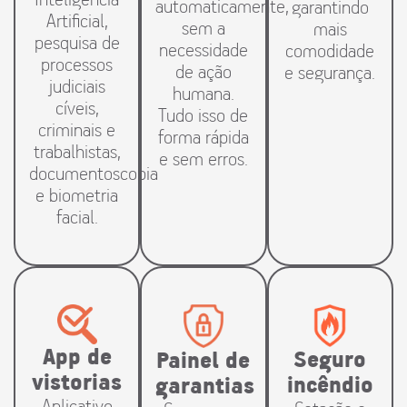
automaticamente,
garantindo
Artificial,
sem a
mais
pesquisa de
necessidade
comodidade
processos
de ação
e segurança.
judiciais
humana.
cíveis,
Tudo isso de
criminais e
forma rápida
trabalhistas,
e sem erros.
documentoscopia
e biometria
facial.
App de
Seguro
Painel de
vistorias
incêndio
garantias
Aplicativo