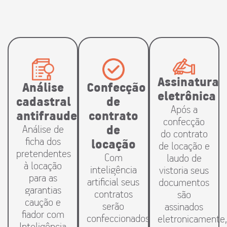
Assinatura
Confecção
Análise
eletrônica
de
cadastral
Após a
contrato
antifraude
confecção
de
Análise de
do contrato
ficha dos
locação
de locação e
pretendentes
Com
laudo de
à locação
inteligência
vistoria seus
para as
artificial seus
documentos
garantias
contratos
são
caução e
serão
assinados
fiador com
confeccionados
eletronicamente,
Inteligência