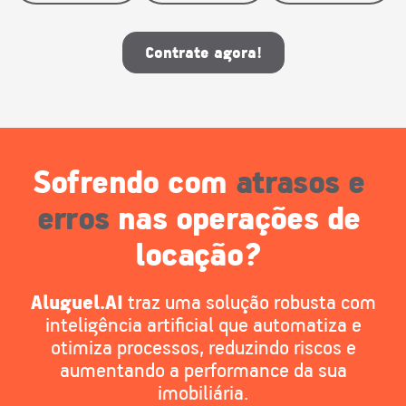
Contrate agora!
Sofrendo com
atrasos e
erros
nas operações de
locação?
Aluguel.AI
traz uma solução robusta com
inteligência artificial que automatiza e
otimiza processos, reduzindo riscos e
aumentando a performance da sua
imobiliária.